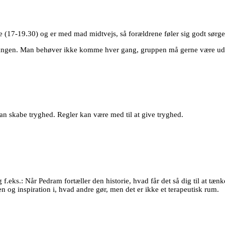
e (17-19.30) og er med mad midtvejs, så forældrene føler sig godt sørget
ad gangen. Man behøver ikke komme hver gang, gruppen må gerne være uds
man skabe tryghed. Regler kan være med til at give tryghed.
 jeg f.eks.: Når Pedram fortæller den historie, hvad får det så dig til at
og inspiration i, hvad andre gør, men det er ikke et terapeutisk rum.