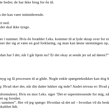
bedre; de har ikke brug for én til.
 det kan være intimiderende.
et ned.
 det skal ikke tynge.
er i rummet. Hvis én forælder f.eks. kommer til at lyde skrap over for en
iser der sig at være en god forklaring, og man kan løsne stemningen op, 
rdan har I det, når I går hjem nu? Er det okay at sende jer ud ad døren?
myg og få processen til at glide. Nogle enkle spørgeteknikker kan dog h
ng: Hvad sker der, når din datter lukker sig inde? Andet niveau er: Hvad
mformulere). Hvis en mor f.eks. siger ’Det er superstressende for mig, n
t og forstået.
lt sammen”. Her vil jeg spørge: Hvordan så det ud – hvordan vil du beskri
skubbet lidt.