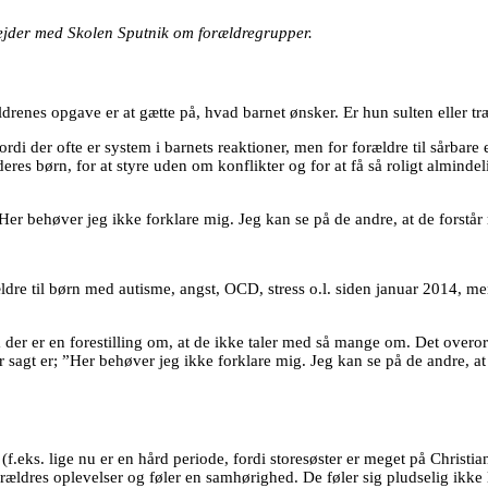
ejder med Skolen Sputnik om forældregrupper.
drenes opgave er at gætte på, hvad barnet ønsker. Er hun sulten eller t
rdi der ofte er system i barnets reaktioner, men for forældre til sårbare
eres børn, for at styre uden om konflikter og for at få så roligt almindel
Her behøver jeg ikke forklare mig. Jeg kan se på de andre, at de forstår 
re til børn med autisme, angst, OCD, stress o.l. siden januar 2014, me
om der er en forestilling om, at de ikke taler med så mange om. Det overo
 sagt er; ”Her behøver jeg ikke forklare mig. Jeg kan se på de andre, at 
(f.eks. lige nu er en hård periode, fordi storesøster er meget på Christi
rældres oplevelser og føler en samhørighed. De føler sig pludselig ikke