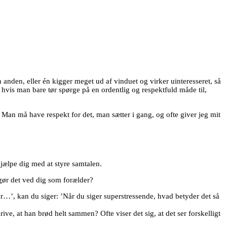
 anden, eller én kigger meget ud af vinduet og virker uinteresseret, så
hvis man bare tør spørge på en ordentlig og respektfuld måde til,
” Man må have respekt for det, man sætter i gang, og ofte giver jeg mit
jælpe dig med at styre samtalen.
 gør det ved dig som forælder?
år…’, kan du siger: ’Når du siger superstressende, hvad betyder det så
ve, at han brød helt sammen? Ofte viser det sig, at det ser forskelligt