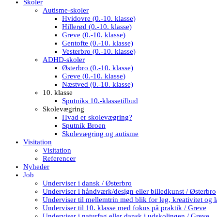
Skoler
Autisme-skoler
Hvidovre (0.-10. klasse)
Hillerød (0.-10. klasse)
Greve (0.-10. klasse)
Gentofte (0.-10. klasse)
Vesterbro (0.-10. klasse)
ADHD-skoler
Østerbro (0.-10. klasse)
Greve (0.-10. klasse)
Næstved (0.-10. klasse)
10. klasse
Sputniks 10.-klassetilbud
Skolevægring
Hvad er skolevægring?
Sputnik Broen
Skolevægring og autisme
Visitation
Visitation
Referencer
Nyheder
Job
Underviser i dansk / Østerbro
Underviser i håndværk/design eller billedkunst / Østerbro
Underviser til mellemtrin med blik for leg, kreativitet og 
Underviser til 10. klasse med fokus på praktik / Greve
Underviser i naturfag eller dansk i udskolingen / Greve