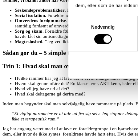
Temaer, vi blandt andet har været omkring på Skolen Sputnik:
dem, eller som de har indsaml
Søskendeproblematikker
. Hvordan er det at være søskende til 
Social isolation
. Forældrene holder sig ofte væk fra sociale arra
Samtykkevalg
Omverdens fordømmelse
. Forældrene oplever, at selv nære ve
samtidig fordømt af omverdenen.
Nødvendig
Sorg og skam
. Forældre føler sorg over at have fået et barn, de
havde fået sin autismediagnose. Jeg tror, jeg skulle gøre op med
Magtesløshed
. ”Jeg ved ikke, hvad jeg skal stille op med mit e
Sådan gør du – 5 simple trin til din egen forældre
Trin 1: Hvad skal man overveje, inden man laver 
Hvilke rammer har jeg at lave det i? Hvor mange timer kan jeg 
Hvem skal gennemføre det? En klasselærer, AKT-lærer, leder ell
Hvad vil jeg have ud af det?
Hvad skal deltagerne gå derfra med?
Inden man begynder skal man selvfølgelig have rammerne på plads. Et vi
“Et vigtigt parameter er at tale ud fra sig selv. Jeg stopper del
ikke et terapeutisk rum.”
Jeg har engang været med til at lave en forældregruppe i en børnehave,
dem, eller hvor de ikke syntes, forældrene havde hørt efter. Hvis det 