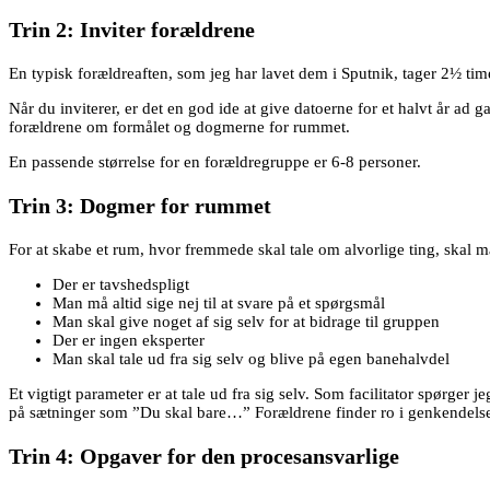
Trin 2: Inviter forældrene
En typisk forældreaften, som jeg har lavet dem i Sputnik, tager 2½ tim
Når du inviterer, er det en god ide at give datoerne for et halvt år 
forældrene om formålet og dogmerne for rummet.
En passende størrelse for en forældregruppe er 6-8 personer.
Trin 3: Dogmer for rummet
For at skabe et rum, hvor fremmede skal tale om alvorlige ting, skal 
​Der er tavshedspligt
​Man må altid sige nej til at svare på et spørgsmål
​Man skal give noget af sig selv for at bidrage til gruppen
​Der er ingen eksperter
​Man skal tale ud fra sig selv og blive på egen banehalvdel
Et vigtigt parameter er at tale ud fra sig selv. Som facilitator spørger
på sætninger som ”Du skal bare…” Forældrene finder ro i genkendelsen 
Trin 4: Opgaver for den procesansvarlige