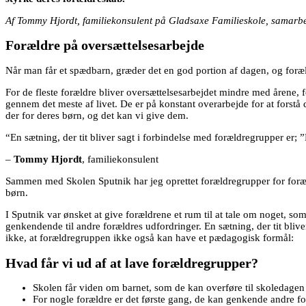
Af Tommy Hjordt, familiekonsulent på Gladsaxe Familieskole, samarb
Forældre på oversættelsesarbejde
Når man får et spædbarn, græder det en god portion af dagen, og foræl
For de fleste forældre bliver oversættelsesarbejdet mindre med årene, fo
gennem det meste af livet. De er på konstant overarbejde for at forstå d
der for deres børn, og det kan vi give dem.
“En sætning, der tit bliver sagt i forbindelse med forældregrupper er; ”
–
Tommy Hjordt
, familiekonsulent
Sammen med Skolen Sputnik har jeg oprettet forældregrupper for foræld
børn.
I Sputnik var ønsket at give forældrene et rum til at tale om noget, s
genkendende til andre forældres udfordringer. En sætning, der tit bliver
ikke, at forældregruppen ikke også kan have et pædagogisk formål:
Hvad får vi ud af at lave forældregrupper?
​Skolen får viden om barnet, som de kan overføre til skoledagen 
​For nogle forældre er det første gang, de kan genkende andre fo