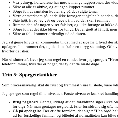
Vær ydmyg. Forældrene har mødte mange fagpersoner, der vidste 
Sikre at alle er aktive, og at ingen kupper rummet.
Sørge for, at samtalen kobler sig på det valgte tema.
Være opmærksom på, at de ikke forsøger at hjælpe hinanden, da
Sige højt, hvad jeg gør og pege på, hvad der sker i rummet.
Rumme det, når nogen viser følelser, og ikke forsøge at lukke d
Sørge for, at det ikke bliver for tungt. Det er godt at få luft, men
Sikre at folk kommer ordentligt ud ad døren.
Jeg vil gerne knytte en kommentar til det med at sige højt, hvad der sk
opdager alle i rummet det, og det kan skabe en utryg stemning. Ofte v
hvorfor det sker.
Når vi slutter af, laver jeg som regel en runde, hvor jeg spørger: ”Hvo
telefonnummer, hvis der er noget, der fylder de næste dage.
Trin 5: Spørgeteknikker
Som procesansvarlig skal du først og fremmest være til stede, være yd
Jeg spørger som regel til to niveauer. Første niveau er konkret handli
Brug nøgleord
. Gentag uddrag af det, forældrene siger (ikke o
for dig? Når man gentager nøgleord, føler forældrene sig ofte hør
Gå på opdagelse
. Der er ofte forældre, der siger: ”Han brød he
ud for forskellige familier, og billedet af normaliteten kan blive 