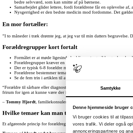
bedre selvværd, som kan smitte af på børnene.
​Samarbejdet glider lettere, fordi forældrene får en oplevelse a
​Nysgerrighed er den bedste medicin mod fordomme. Det gæld
En mor fortæller:
”I to måneder i træk drømte jeg, at jeg var til min datters begravelse. 
Forældregrupper kort fortalt​
For​målet er at møde ligesindede, blive set og nikke genkendende 
Forældregrupper kræver en facilitator og lykkes bedst med en m
Der er typisk 6-8 forældre med i en gruppe, som mødes en aften
Forældrene bestemmer temaerne, og skolens rolle er at facilitere
Se de fem trin i artiklen til at starte en forældregruppe.
“Forældre til sårbare eller diagnosticerede børn og unge er på konstant 
Samtykke
frirum for igen at kunne være der for deres børn, og det kan vi give de
–
Tommy Hjordt
, familiekonsulent
Denne hjemmeside bruger c
Hvilke temaer kan man tale om?
Vi bruger cookies til at tilpas
Et afgørende princip for forældregrupperne er, at det er forældrene se
vores trafik. Vi deler også 
annonceringspartnere og anal