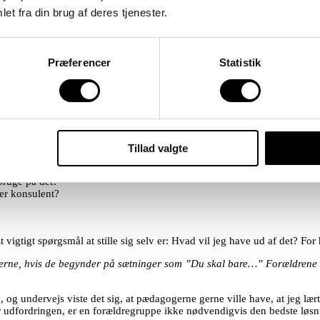
et fra din brug af deres tjenester.
et diagnosticeret barn? Dilemmaer for forældrene, når de tager særlige h
ngementer hos både venner og familie, fordi det er for svært. Nogle famil
nner siger til dem ’Du skal bare opdrage hende’ eller ’Det er nok fordi d
Præferencer
Statistik
r ikke var som håbet. En mor fortæller f.eks.: ”I to måneder i træk drømte 
, at mit liv ikke blev, som jeg havde regnet med.”
get barn”. Forskellige fagpersoner giver forskellige råd, og man er evig
gruppe
Tillad valgte
en forældregruppe?
bruge på det?
er konsulent?
gtigt spørgsmål at stille sig selv er: Hvad vil jeg have ud af det? For
tagerne, hvis de begynder på sætninger som ”Du skal bare…” Forældrene f
 og undervejs viste det sig, at pædagogerne gerne ville have, at jeg lært
er udfordringen, er en forældregruppe ikke nødvendigvis den bedste løsn