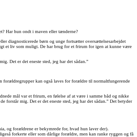
ræt? Har hun ondt i maven eller tænderne?
 eller diagnosticerede børn og unge fortsætter oversættelsesarbejdet
igt et liv som muligt. De har brug for et frirum for igen at kunne være
mig. Det er det eneste sted, jeg har det sådan.”
n forældregrupper kan også laves for forældre til normaltfungerende
rdnede mål var et frirum, en følelse af at være i samme båd og nikke
de forstår mig. Det er det eneste sted, jeg har det sådan.” Det betyder
ania, og forældrene er bekymrede for, hvad hun laver der).
 ligeså forkerte eller som dårlige forældre, men kan ranke ryggen og få