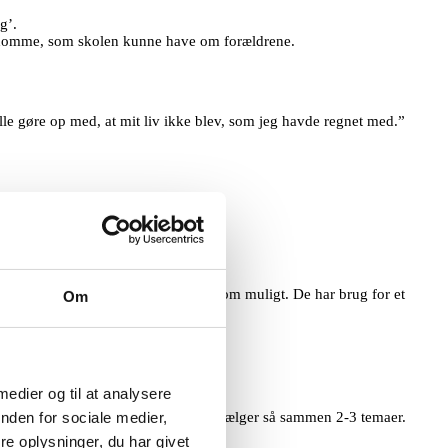
g’.
rdomme, som skolen kunne have om forældrene.
kulle gøre op med, at mit liv ikke blev, som jeg havde regnet med.”​
or at få så roligt almindeligt et liv som muligt. De har brug for et
Om
 medier og til at analysere
rældrene, hvad de vil tale om, og de vælger så sammen 2-3 temaer.
nden for sociale medier,
e oplysninger, du har givet