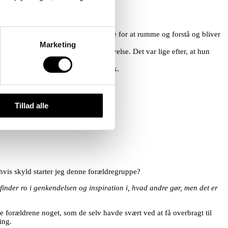
ensyn til den ene.
ier har aldrig været ude at rejse.
u er for blød’. Man er på overarbejde for at rumme og forstå og bliver
Marketing
jeg, at jeg var til min datters begravelse. Det var lige efter, at hun
t usikker på, om man gør det godt nok.
Tillad alle
 hvis skyld starter jeg denne forældregruppe?
inder ro i genkendelsen og inspiration i, hvad andre gør, men det er
e forældrene noget, som de selv havde svært ved at få overbragt til
ing.