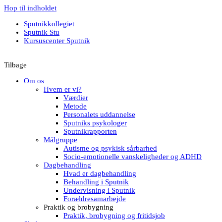
Hop til indholdet
Sputnikkollegiet
Sputnik Stu
Kursuscenter Sputnik
Tilbage
Om os
Hvem er vi?
Værdier
Metode
Personalets uddannelse
Sputniks psykologer
Sputnikrapporten
Målgruppe
Autisme og psykisk sårbarhed
Socio-emotionelle vanskeligheder og ADHD
Dagbehandling
Hvad er dagbehandling
Behandling i Sputnik
Undervisning i Sputnik
Forældresamarbejde
Praktik og brobygning
Praktik, brobygning og fritidsjob