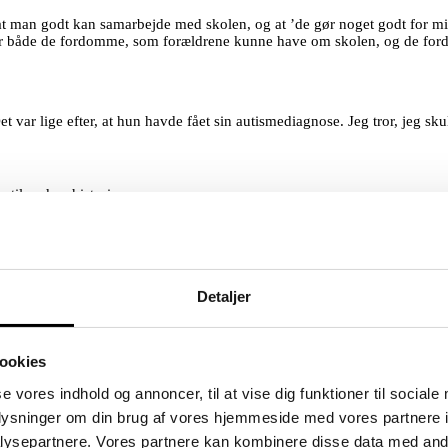
f, at man godt kan samarbejde med skolen, og at ’de gør noget godt for mi
er både de fordomme, som forældrene kunne have om skolen, og de fo
Det var lige efter, at hun havde fået sin autismediagnose. Jeg tror, jeg s
til andres historier.
eget klart defineret ramme.
 ca. 6 gane om året.
 (evt. med opstartshjælp udefra).
overarbejde for at forstå deres børn, for at styre uden om konflikter og f
Detaljer
m.​”
ookies
se vores indhold og annoncer, til at vise dig funktioner til sociale
lv, der bestemmer temaerne. Jeg starter gerne en aften med at spørge fo
oplysninger om din brug af vores hjemmeside med vores partnere i
ysepartnere. Vores partnere kan kombinere disse data med andr