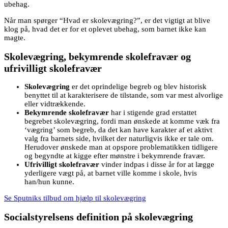
ubehag.
Når man spørger “Hvad er skolevægring?”, er det vigtigt at blive
klog på, hvad det er for et oplevet ubehag, som barnet ikke kan
magte.
Skolevægring, bekymrende skolefravær og
ufrivilligt skolefravær
Skolevægring
er det oprindelige begreb og blev historisk
benyttet til at karakterisere de tilstande, som var mest alvorlige
eller vidtrækkende.
Bekymrende skolefravær
har i stigende grad erstattet
begrebet skolevægring, fordi man ønskede at komme væk fra
‘vægring’ som begreb, da det kan have karakter af et aktivt
valg fra barnets side, hvilket der naturligvis ikke er tale om.
Herudover ønskede man at opspore problematikken tidligere
og begyndte at kigge efter mønstre i bekymrende fravær.
Ufrivilligt skolefravær
vinder indpas i disse år for at lægge
yderligere vægt på, at barnet ville komme i skole, hvis
han/hun kunne.
Se Sputniks tilbud om hjælp til skolevægring
Socialstyrelsens definition på skolevægring