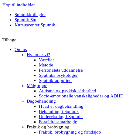
Hop til indholdet
Sputnikkollegiet
Sputnik Stu
Kursuscenter Sputnik
Tilbage
Om os
Hvem er vi?
Værdier
Metode
Personalets uddannelse
Sputniks psykologer
Sputnikrapporten
Målgruppe
Autisme og psykisk sårbarhed
Socio-emotionelle vanskeligheder og ADHD
Dagbehandling
Hvad er dagbehandling
Behandling i Sputnik
Undervisning i Sputnik
Forældresamarbejde
Praktik og brobygning
Praktik, brobygning og fritidsjob