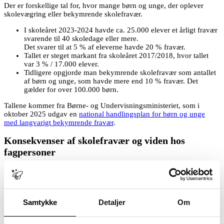
Der er forskellige tal for, hvor mange børn og unge, der oplever
skolevægring eller bekymrende skolefravær.
I skoleåret 2023-2024 havde ca. 25.000 elever et årligt fravær
svarende til 40 skoledage eller mere.
Det svarer til at 5 % af eleverne havde 20 % fravær.
Tallet er steget markant fra skoleåret 2017/2018, hvor
tal
let
var 3 % / 17.000 elever.
Tidligere opgjorde man bekymrende skolefravær som antallet
af børn og unge, som havde mere end 10 % fravær. Det
gælder for over
100.000 børn.
Tallene kommer fra Børne- og Undervisningsministeriet, som i
oktober 2025 udgav en
national handlingsplan for børn og unge
med langvarigt bekymrende fravær
.
Konsekvenser af skolefravær og viden hos
fagpersoner
I den nationale handlingsplan fremgår også følgende tal og fakta om
bekymrende skolefravær:
“…elever med højt fravær har øget risiko for bl.a.
Samtykke
Detaljer
Om
uddannelsesfrafald, arbejdsløshed, psykiske problematikker
samt ungdomskriminalitet.”
I 2024 blev der udbetalt ca. 2,5 mia. i tabt arbejdsfortjeneste.