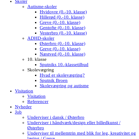
Skoler
Autisme-skoler
Hvidovre (0.-10. klasse)
Hillerød (0.-10. klasse)
Greve (0.-10. klasse)
Gentofte (0.-10. klasse)
Vesterbro (0.-10. klasse)
ADHD-skoler
Østerbro (0.-10. klasse)
Greve (0.-10. klasse)
Næstved (0.-10. klasse)
10. klasse
Sputniks 10.-klassetilbud
Skolevægring
Hvad er skolevægring?
Sputnik Broen
Skolevægring og autisme
Visitation
Visitation
Referencer
Nyheder
Job
Underviser i dansk / Østerbro
Underviser i håndværk/design eller billedkunst /
Østerbro
Underviser til mellemtrin med blik for leg, kreativitet og
læring / Greve