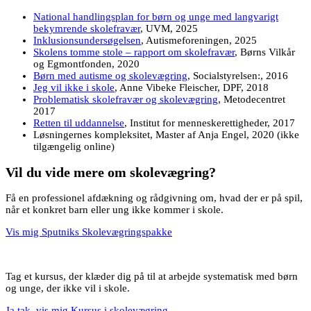
National handlingsplan for børn og unge med langvarigt
bekymrende skolefravær
, UVM, 2025
Inklusionsundersøgelsen
, Autismeforeningen, 2025
Skolens tomme stole – rapport om skolefravær
, Børns Vilkår
og Egmontfonden, 2020
Børn med autisme og skolevægring
, Socialstyrelsen:, 2016
Jeg vil ikke i skole
, Anne Vibeke Fleischer, DPF, 2018
Problematisk skolefravær og skolevægring
, Metodecentret
2017
Retten til uddannelse
, Institut for menneskerettigheder, 2017
Løsningernes kompleksitet, Master af Anja Engel, 2020 (ikke
tilgængelig online)
Vil du vide mere om skolevægring?
Få en professionel afdækning og rådgivning om, hvad der er på spil,
når et konkret barn eller ung ikke kommer i skole.
Vis mig Sputniks Skolevægringspakke
Tag et kursus, der klæder dig på til at arbejde systematisk med børn
og unge, der ikke vil i skole.
Ja tak, vis mig Kursus i skolevægring