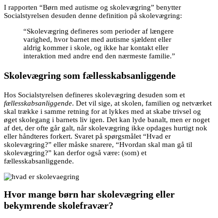
I rapporten “Børn med autisme og skolevægring” benytter
Socialstyrelsen desuden denne definition på skolevægring:
“Skolevægring defineres som perioder af længere
varighed, hvor barnet med autisme sjældent eller
aldrig kommer i skole, og ikke har kontakt eller
interaktion med andre end den nærmeste familie.”
Skolevægring som fællesskabsanliggende
Hos Socialstyrelsen defineres skolevægring desuden som et
fællesskabsanliggende
. Det vil sige, at skolen, familien og netværket
skal trække i samme retning for at lykkes med at skabe trivsel og
øget skolegang i barnets liv igen. Det kan lyde banalt, men er noget
af det, der ofte går galt, når skolevægring ikke opdages hurtigt nok
eller håndteres forkert. Svaret på spørgsmålet “Hvad er
skolevægring?” eller måske snarere, “Hvordan skal man gå til
skolevægring?” kan derfor også være: (som) et
fællesskabsanliggende.
Hvor mange børn har skolevægring eller
bekymrende skolefravær?