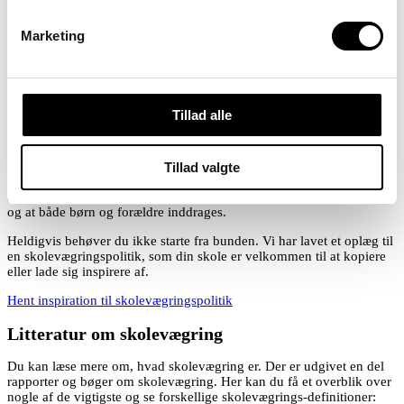
Socialstyrelsens rådgivningsorgan VISO oplyser desuden, at 60 % af
alle VISO-sager vedr. børn med autisme, også rummede en
Marketing
skolevægringsproblematik (tal fra 2019).
Vidste du? Sputnik er VISO-leverandør
Lav en skolevægringspolitik
Tillad alle
I Sputnik mener vi, at alle skoler bør have en politik for bekymrende
skolefravær, ligesom man fx har en mobbepolitik. De fælles
retningslinjer sikrer, at personalet har viden om bekymrende
Tillad valgte
skolefravær, at man har en fast procedure til at koordinere indsatsen,
at tegn på skolevægring og bekymrende skolefravær opdages i tide,
og at både børn og forældre inddrages.
Heldigvis behøver du ikke starte fra bunden. Vi har lavet et oplæg til
en skolevægringspolitik, som din skole er velkommen til at kopiere
eller lade sig inspirere af.
Hent inspiration til skolevægringspolitik
Litteratur om skolevægring
Du kan læse mere om, hvad skolevægring er. Der er udgivet en del
rapporter og bøger om skolevægring. Her kan du få et overblik over
nogle af de vigtigste og se forskellige skolevægrings-definitioner: