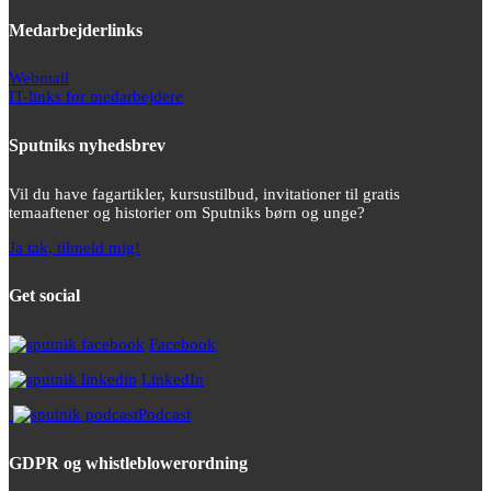
Medarbejderlinks
Webmail
IT-links for medarbejdere
Sputniks nyhedsbrev
Vil du have fagartikler, kursustilbud, invitationer til gratis
temaaftener og historier om Sputniks børn og unge?
Ja tak, tilmeld mig!
Get social
Facebook
LinkedIn
Podcast
GDPR og whistleblowerordning