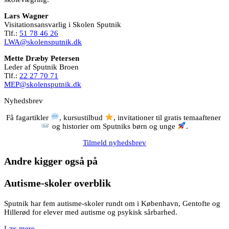
Lars Wagner
Visitationsansvarlig i Skolen Sputnik
Tlf.:
51 78 46 26
LWA@skolensputnik.dk
Mette Dræby Petersen
Leder af Sputnik Broen
Tlf.:
22 27 70 71
MEP@skolensputnik.dk
Nyhedsbrev
Få fagartikler
, kursustilbud
, invitationer til gratis temaaftener
og historier om Sputniks børn og unge
.
Tilmeld nyhedsbrev
Andre kigger også på
Autisme-skoler overblik
Sputnik har fem autisme-skoler rundt om i København, Gentofte og
Hillerød for elever med autisme og psykisk sårbarhed.
Læs mere