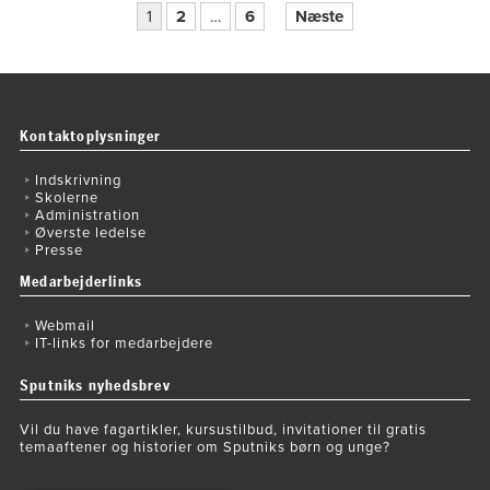
1
2
…
6
Næste
Indlægsinddeling
Kontaktoplysninger
Indskrivning
Skolerne
Administration
Øverste ledelse
Presse
Medarbejderlinks
Webmail
IT-links for medarbejdere
Sputniks nyhedsbrev
Vil du have fagartikler, kursustilbud, invitationer til gratis
temaaftener og historier om Sputniks børn og unge?