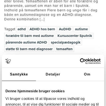
eller Greve. Temaaftenen er åben for alle forældre og
pårørende, uanset om man har et barn i Sputnik.
Indhold på temaaftenen Flere børn og unge får i dag
både en autismediagnose og en ADHD-diagnose.
Denne kombination […]
Tagget
adhd
ADHD hos børn
AuDHD
autisme
forældre til børn med autisme
Kursuscenter Sputnik
pårørende autisme ADHD
specialpædagogik
støtte til børn med diagnoser
temaaften
Samtykke
Detaljer
Om
7 spørgsmål og svar om selektiv mutisme
hos børn og unge
Denne hjemmeside bruger cookies
Skrevet den
18. november 2025
Vi bruger cookies til at tilpasse vores indhold og
Denne faglige Q&A giver dig svar på, hvad selektiv
annoncer, til at vise dig funktioner til sociale medier og til
mutisme er, hvordan selektiv mutisme hænger sammen