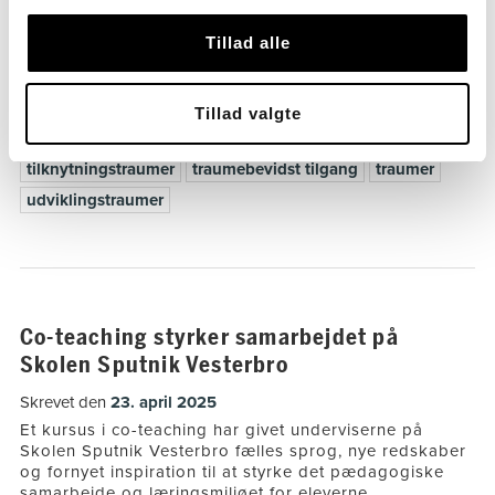
traumebevidst for at støtte deres trivsel, udvikling og
læring. I denne artikel beskriver vi, hvordan vi arbejder
Tillad alle
med traumebevidst […]
Tagget
fagartikel
mentalisering
pædagogik
Tillad valgte
pædagogisk tilgang
positionering
STORM
tilknytningstraumer
traumebevidst tilgang
traumer
udviklingstraumer
Co-teaching styrker samarbejdet på
Skolen Sputnik Vesterbro
Skrevet den
23. april 2025
Et kursus i co-teaching har givet underviserne på
Skolen Sputnik Vesterbro fælles sprog, nye redskaber
og fornyet inspiration til at styrke det pædagogiske
samarbejde og læringsmiljøet for eleverne.