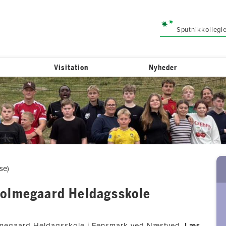
Sputnikkollegi
Visitation
Nyheder
se)
Holmegaard Heldagsskole
olmegaard Heldagsskole i Fensmark ved Næstved.
Læs