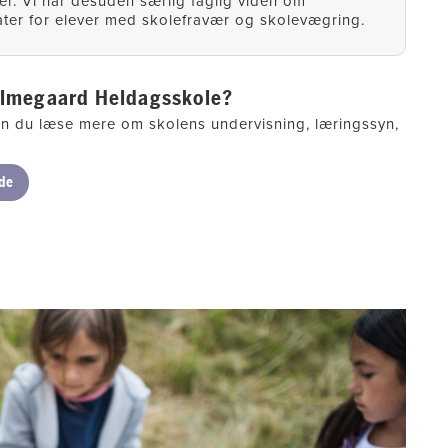
er. Vi har desuden særlig faglig viden om
ter for elever med skolefravær og skolevægring.
olmegaard Heldagsskole?
 du læse mere om skolens undervisning, læringssyn,
de