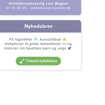
Visitationsansvarlig Lars Wagner
51 78 46 26
-
LWA@skolensputnik.dk
Nyhedsbrev
Få fagartikler
, kursustilbud
,
invitationer til gratis temaaftener
og
historier om Sputniks børn og unge
.
Tilmeld nyhedsbrev