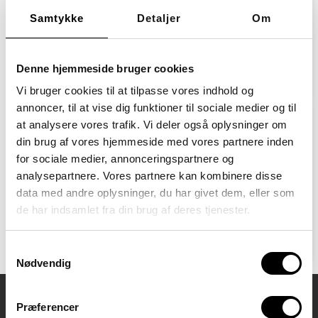
elever med autisme og psykisk sårbarhed på
Sjælland​
Samtykke
Detaljer
Om
Læs mere
Denne hjemmeside bruger cookies
Vi bruger cookies til at tilpasse vores indhold og
annoncer, til at vise dig funktioner til sociale medier og til
at analysere vores trafik. Vi deler også oplysninger om
ADHD skoler
din brug af vores hjemmeside med vores partnere inden
Her kan du se en oversigt over vores skoler for
for sociale medier, annonceringspartnere og
elever med socio-emotionelle vanskeligheder og
analysepartnere. Vores partnere kan kombinere disse
ADHD​ på Sjælland
data med andre oplysninger, du har givet dem, eller som
de har indsamlet fra din brug af deres tjenester.
Læs mere
Samtykkevalg
Nødvendig
Præferencer
Kontaktoplysninger