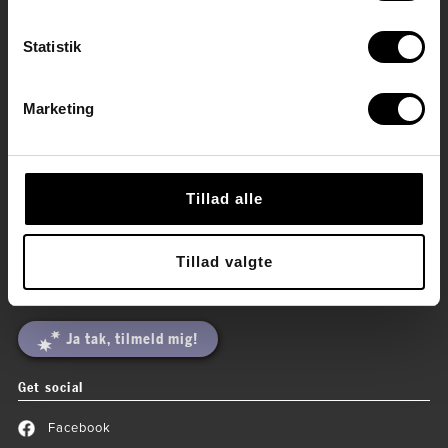
Indskrivning
Statistik
Skolerne
Administration
Øverste ledelse
Presse
Marketing
Medarbejderlinks
Webmail
IT-links for medarbejdere
Tillad alle
Sputniks nyhedsbrev
Tillad valgte
Vil du have fagartikler, kursustilbud, invitationer til gratis
temaaftener og historier om Sputniks børn og unge?
Ja tak, tilmeld mig!
Get social
Facebook