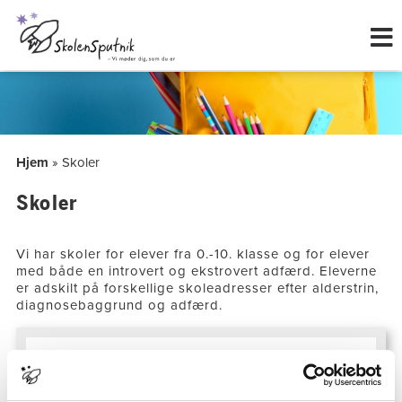
Hop
til
indholdet
Hjem
»
Skoler
Skoler
Vi har skoler for elever fra 0.-10. klasse og for elever
med både en introvert og ekstrovert adfærd. Eleverne
er adskilt på forskellige skoleadresser efter alderstrin,
diagnosebaggrund og adfærd. ​
Autisme skoler
Her kan du se en oversigt over vores skoler for