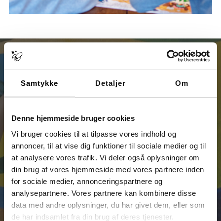
Samtykke
Detaljer
Om
Udtalelser om Sputniks dagbehandling
Denne hjemmeside bruger cookies
Jeg har i flere forskellige sammenhænge haft unge
mennesker, som er visiteret til et dagbehandlingstilbud
Vi bruger cookies til at tilpasse vores indhold og
i Skolen Sputnik. Min oplevelse har
altid været, at den
annoncer, til at vise dig funktioner til sociale medier og til
unge og deres familier er blevet mødt med oprigtigt
at analysere vores trafik. Vi deler også oplysninger om
engagement og nysgerrighed.
din brug af vores hjemmeside med vores partnere inden
– Ilse Cederberg, socialrådgiver
for sociale medier, annonceringspartnere og
Frederiksberg Kommune
analysepartnere. Vores partnere kan kombinere disse
data med andre oplysninger, du har givet dem, eller som
de har indsamlet fra din brug af deres tjenester.
Læs flere udtalelser