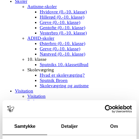
Skoler
Autisme-skoler
Hvidovre (0.-10. klasse)
Hillerød (0.-10. klasse)
Greve (0.-10. klasse)
Gentofte (0.-10. klasse)
Vesterbro (0.-10. klasse)
ADHD-skoler
Østerbro (0.-10. klasse)
Greve (0.-10. klasse)
Næstved (0.-10. klasse)
10. klasse
Sputniks 10.-klassetilbud
Skolevægring
Hvad er skolevægring?
Sputnik Broen
Skolevægring og autisme
Visitation
Visitation
Referencer
Nyheder
Job
Underviser i dansk / Østerbro
Underviser i håndværk/design eller billedkunst /
Samtykke
Detaljer
Om
Østerbro
Underviser til mellemtrin med blik for leg, kreativitet og
læring / Greve