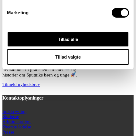
Visitationsansvarlig
Lars Wagner
Marketing
51 78 46 26
/
LWA@skolensputnik.dk
Områdechef Skolen Sputnik
Niels Brahtz Westh
42 33 52 51
/
NWE@skolensputnik.dk
Tillad alle
Nyhedsbrev
Tillad valgte
Få fagartikler
, kursustilbud
,
invitationer til gratis temaaftener
og
historier om Sputniks børn og unge
.
Tilmeld nyhedsbrev
Kontaktoplysninger
Indskrivning
Skolerne
Administration
Øverste ledelse
Presse