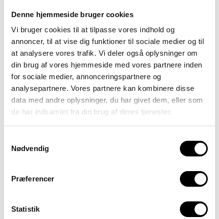
Underviser til 10. klasse med fokus på praktik / Greve
Denne hjemmeside bruger cookies
Underviser i naturfag eller dansk i udskolingen / Greve
Skolen Sputnik søger ledende psykolog
Vi bruger cookies til at tilpasse vores indhold og
Kontakt
annoncer, til at vise dig funktioner til sociale medier og til
at analysere vores trafik. Vi deler også oplysninger om
din brug af vores hjemmeside med vores partnere inden
for sociale medier, annonceringspartnere og
analysepartnere. Vores partnere kan kombinere disse
data med andre oplysninger, du har givet dem, eller som
de har indsamlet fra din brug af deres tjenester.
Samtykkevalg
Nødvendig
Hjem
»
1. oktober 2019
1. oktober 2019
Præferencer
Skrevet den
6. september 2019
af
den
Statistik
Kontakt os