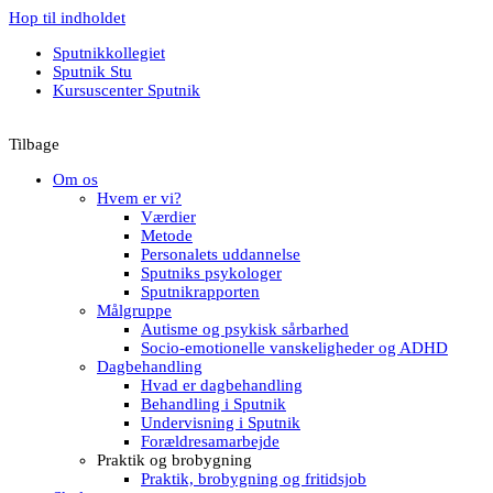
Hop til indholdet
Sputnikkollegiet
Sputnik Stu
Kursuscenter Sputnik
Tilbage
Om os
Hvem er vi?
Værdier
Metode
Personalets uddannelse
Sputniks psykologer
Sputnikrapporten
Målgruppe
Autisme og psykisk sårbarhed
Socio-emotionelle vanskeligheder og ADHD
Dagbehandling
Hvad er dagbehandling
Behandling i Sputnik
Undervisning i Sputnik
Forældresamarbejde
Praktik og brobygning
Praktik, brobygning og fritidsjob