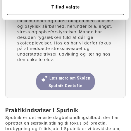
Skolen Sputnik Gentofte
Tillad valgte
Skolen Sputnik Gentofte er for elever på
mellemtrinnet og i udskolingen med autisme
og psykisk sårbarhed, herunder bl.a. angst,
stress og spiseforstyrrelser. Mange har
desuden rygsækken fuld af dårlige
skoleoplevelser. Hos os har vi derfor fokus
på at nedsætte stressniveauet og
understøtte trivsel, udvikling og læring hos
den enkelte elev.
Læs mere om Skolen
Sputnik Gentofte
Praktikindsatser i Sputnik
Sputnik er det eneste dagbehandlingstilbud, der har
oprettet en særskilt stilling til fokus på praktik,
brobygning og fritidsjob. I Sputnik er vi bevidste om,