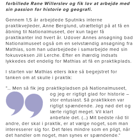
forbillede Rane Willerslev og fik lov at arbejde med
sin passion for historie og geografi.
Gennem 1,5 år arbejdede Sputniks interne
praktikvejleder, Anne Berglund, utrætteligt på at få en
åbning til Nationalmuseet, der kun tager få
praktikanter ind hvert år. Udover Annes ansøgning bad
Nationalmuseet også om en selvstændig ansøgning fra
Mathias, som han udarbejdede i samarbejde med sin
fokusvoksen Jill Lerche. Efter en ihærdig indsats
lykkedes det endelig for Mathias at få en praktikplads.
I starten var Mathias ellers ikke så begejstret for
tanken om at skulle i praktik:
”… Men så fik jeg praktikpladsen på Nationalmuseet,
og jeg er rigtigt glad for
historie –
stor entusiast. Så praktikken var
rigtigt spændende. Jeg nød det og
lærte rigtigt meget. Vil klart
anbefale det. (…) Mit bedste råd til
andre, der skal i praktik, er at vælge noget, som man
interesserer sig for. Det føles mindre som en pligt, når
det handler om noget, man synes er spændende.”