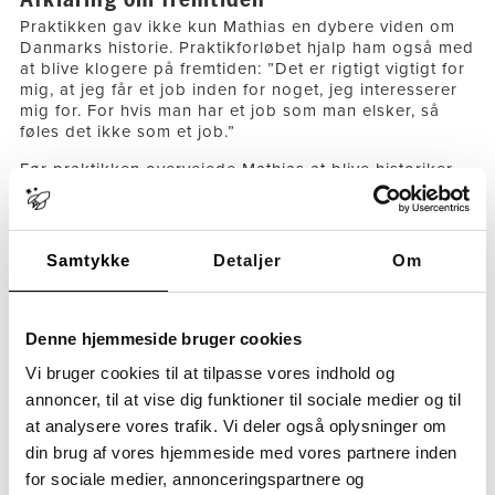
Praktikken gav ikke kun Mathias en dybere viden om
Danmarks historie. Praktikforløbet hjalp ham også med
at blive klogere på fremtiden: ”Det er rigtigt vigtigt for
mig, at jeg får et job inden for noget, jeg interesserer
mig for. For hvis man har et job som man elsker, så
føles det ikke som et job.”
Før praktikken overvejede Mathias at blive historiker
og formidle historie, men hans tid på Nationalmuseet
har fået ham på andre tanker: ”Jeg har ikke lyst til at
være i fronten og skulle være social, men jeg kunne
stadig godt tænke mig at arbejde inden for historie, fx
Samtykke
Detaljer
Om
med restaurering.”
Jill tilføjer: ”Både fagligt, personligt og socialt har det
været udviklende. Det var godt for dig at blive kastet
Denne hjemmeside bruger cookies
ud på lidt dybt vand – du kunne jo godt. Det er en
Vi bruger cookies til at tilpasse vores indhold og
meget værdifuld læring, der opstår, når man kommer
væk fra den trygge ramme i skolen og tør udfordre sig
annoncer, til at vise dig funktioner til sociale medier og til
selv.”
at analysere vores trafik. Vi deler også oplysninger om
din brug af vores hjemmeside med vores partnere inden
Nationalmuseet skaber trygge rammer
for sociale medier, annonceringspartnere og