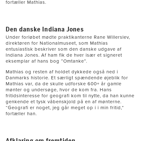
fortæller Mathias.
Den danske Indiana Jones
Under forløbet mødte praktikanterne Rane Willerslev,
direktøren for Nationalmuseet, som Mathias
entusiastisk beskriver som den danske udgave af
Indiana Jones. Af ham fik de hver især et signeret
eksemplar af hans bog ”Omtanke”.
Mathias og resten af holdet dykkede også ned i
Danmarks historie. Et særligt spændende øjeblik for
Mathias var, da de skulle udforske 600+ år gamle
mønter og undersøge, hvor de kom fra. Hans
fritidsinteresse for geografi kom til nytte, da han kunne
genkende et tysk våbenskjold på en af mønterne.
“Geografi er noget, jeg går meget op i i min fritid,”
fortæller han.
Afklaring om fremtiden