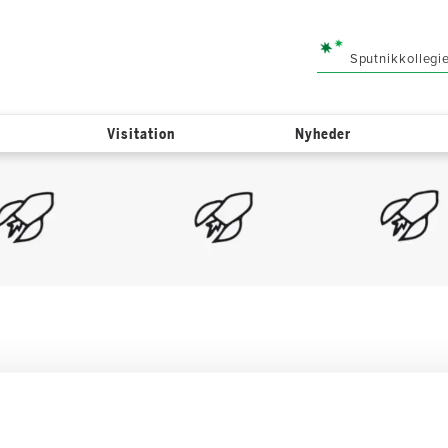
Sputnikkollegi
Visitation
Nyheder
skering og autisme