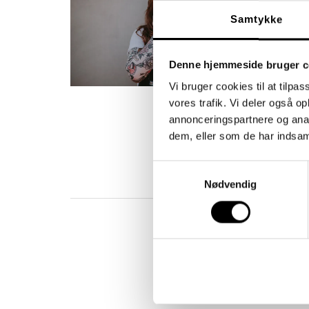
Skre
Samtykke
Hvo
vel
and
Denne hjemmeside bruger c
over
og 
Vi bruger cookies til at tilpas
Kaa
vores trafik. Vi deler også 
mas
annonceringspartnere og anal
dem, eller som de har indsaml
Tag
mas
Samtykkevalg
Nødvendig