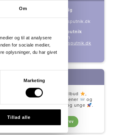
Om
Visitationsansvarlig
Lars Wagner
51 78 46 26
/
LWA@skolensputnik.dk
Områdechef Skolen Sputnik
Niels Brahtz Westh
 medier og til at analysere
42 33 52 51
/
NWE@skolensputnik.dk
nden for sociale medier,
e oplysninger, du har givet
Nyhedsbrev
Marketing
Få fagartikler
, kursustilbud
,
invitationer til gratis temaaftener
og
historier om Sputniks børn og unge
.
Tillad alle
Tilmeld nyhedsbrev