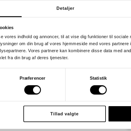
vet den
2. august 2023
Detaljer
rfor fremstår børn og unge med autisme
fungerende i én kontekst, men brænder sammen i en
en? Maskering er et begreb, som har vundet indpas
ookies
 de seneste år, og vi vil her folde definitioner, viden
konsekvenser ud. Af autoriseret psykolog Anders Rane
se vores indhold og annoncer, til at vise dig funktioner til sociale
lund-Brok og leder Lene Holst Holmgård. Definition af
oplysninger om din brug af vores hjemmeside med vores partnere i
kering Maskering er […]
ysepartnere. Vores partnere kan kombinere disse data med andr
et fra din brug af deres tjenester.
get
autisme
kamouflage
maskering
kering definition
maskering piger
masking
Præferencer
Statistik
Tillad valgte