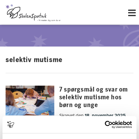
Hop
til
indholdet
selektiv mutisme
7 spørgsmål og svar om
selektiv mutisme hos
børn og unge
Skrevet den
18. november 2025
Denne faglige Q&A giver dig
svar på, hvad selektiv mutisme
er, hvordan selektiv mutisme