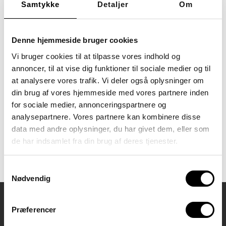
hænger sammen med angst og
Samtykke
Detaljer
Om
autisme, og hvordan du kan
hjælpe børn og unge med
mutisme til trivsel og udvikling.
Denne hjemmeside bruger cookies
De syv spørgsmål og svar er
formuleret af konsulenter og
Vi bruger cookies til at tilpasse vores indhold og
psykologer i Kursuscenter
annoncer, til at vise dig funktioner til sociale medier og til
Sputnik på baggrund af
forskning samt praksisviden fra
at analysere vores trafik. Vi deler også oplysninger om
[…]
din brug af vores hjemmeside med vores partnere inden
for sociale medier, annonceringspartnere og
Tagget
angst
autisme
analysepartnere. Vores partnere kan kombinere disse
eksperter
fagpersoner
Q&A
data med andre oplysninger, du har givet dem, eller som
rådgivning
redskaber
de har indsamlet fra din brug af deres tjenester.
selektiv mutisme
viden
Samtykkevalg
Nødvendig
Præferencer
Kontaktoplysninger